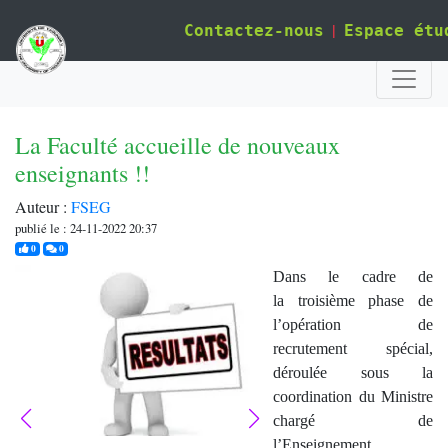
|
Contactez-nous
Espace étu
La Faculté accueille de nouveaux
enseignants !!
Auteur :
FSEG
publié le : 24-11-2022 20:37
j'aime
commentaires
0
0
Dans le cadre de
la troisième phase de
l’opération de
recrutement spécial,
déroulée sous la
coordination du Ministre
chargé de
l’Enseignement