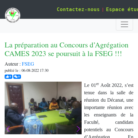
|
Contactez-nous
Espace étu
La préparation au Concours d’Agrégation
CAMES 2023 se poursuit à la FSEG !!!
Auteur :
FSEG
publié le : 06-08-2022 17:30
j'aime
commentaires
0
0
er
Le 01
Août 2022, s’est
tenue dans la salle de
réunion du Décanat, une
importante réunion avec
les enseignants de la
Faculté, candidats
potentiels au Concours
d’Agrégation. En