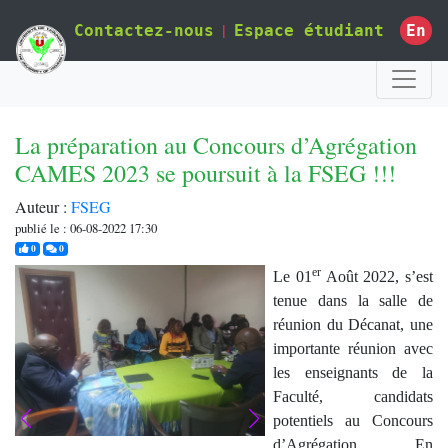
|
En
Contactez-nous
Espace étudiant
La préparation au Concours d’Agrégation
CAMES 2023 se poursuit à la FSEG !!!
Auteur :
FSEG
publié le : 06-08-2022 17:30
j'aime
commentaires
0
0
er
Le 01
Août 2022, s’est
tenue dans la salle de
réunion du Décanat, une
importante réunion avec
les enseignants de la
Faculté, candidats
potentiels au Concours
d’Agrégation. En