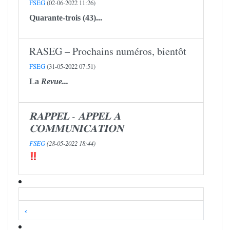
FSEG
(02-06-2022 11:26)
Quarante-trois (43)...
RASEG – Prochains numéros, bientôt
FSEG
(31-05-2022 07:51)
La
Revue...
𝐑𝐀𝐏𝐏𝐄𝐋 - 𝐀𝐏𝐏𝐄𝐋 𝐀
𝐂𝐎𝐌𝐌𝐔𝐍𝐈𝐂𝐀𝐓𝐈𝐎𝐍
FSEG
(28-05-2022 18:44)
‹