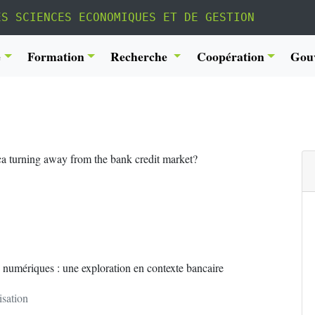
ES SCIENCES ECONOMIQUES ET DE GESTION
é
Formation
Recherche
Coopération
Gou
a turning away from the bank credit market?
s numériques : une exploration en contexte bancaire
isation