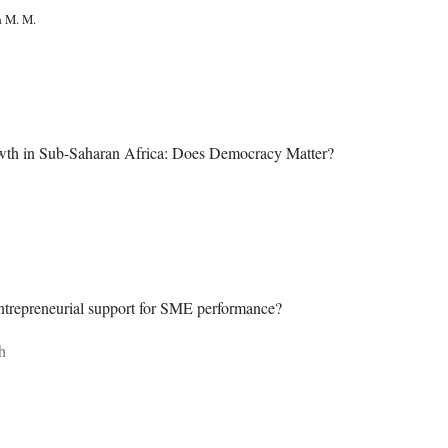
a M. M.
owth in Sub-Saharan Africa: Does Democracy Matter?
entrepreneurial support for SME performance?
h