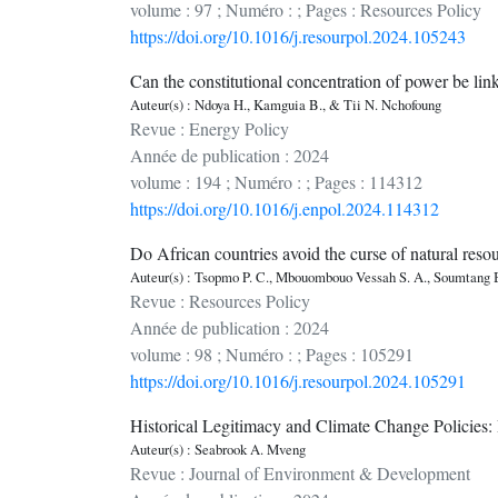
volume : 97 ; Numéro : ; Pages : Resources Policy
https://doi.org/10.1016/j.resourpol.2024.105243
Can the constitutional concentration of power be lin
Auteur(s) : Ndoya H., Kamguia B., & Tii N. Nchofoung
Revue : Energy Policy
Année de publication : 2024
volume : 194 ; Numéro : ; Pages : 114312
https://doi.org/10.1016/j.enpol.2024.114312
Do African countries avoid the curse of natural reso
Auteur(s) : Tsopmo P. C., Mbouombouo Vessah S. A., Soumtang
Revue : Resources Policy
Année de publication : 2024
volume : 98 ; Numéro : ; Pages : 105291
https://doi.org/10.1016/j.resourpol.2024.105291
Historical Legitimacy and Climate Change Policies: 
Auteur(s) : Seabrook A. Mveng
Revue : Journal of Environment & Development