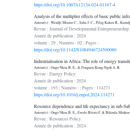
https://doi.org/10.1007/s12134-024-01167-4
Analysis of the multiplier effects of basic public in
Auteur(s) : Wendji Miamo C., Saha J. C., Pilag Kakeu B., Kam
Revue : Journal of Developmental Entrepreneurship
Année de publication : 2024
volume : 29 ; Numéro : 02 ; Pages :
https://doi.org/10.1142/S1084946724500080
Industrialisation in Africa: The role of energy transit
Auteur(s) : Ongo Nkoa B. E., & Fonguen-Kong-Ngoh A. B.
Revue : Energy Policy
Année de publication : 2024
volume : 193 ; Numéro : ; Pages : 114271
https://doi.org/10.1016/j.enpol.2024.114271
Resource dependence and life expectancy in sub-Sahar
Auteur(s) : Ongo Nkoa B. E., Ewolo Bitoto F. & Bikoula Minkoe
Revue : Resources Policy
Année de publication : 2024