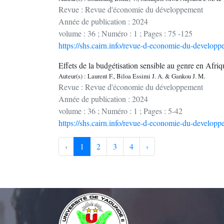
Revue : Revue d'économie du développement
Année de publication : 2024
volume : 36 ; Numéro : 1 ; Pages : 75 -125
https://shs.cairn.info/revue-d-economie-du-developp
Effets de la budgétisation sensible au genre en Afri
Auteur(s) : Laurent F., Biloa Essimi J. A. & Gankou J. M.
Revue : Revue d'économie du développement
Année de publication : 2024
volume : 36 ; Numéro : 1 ; Pages : 5-42
https://shs.cairn.info/revue-d-economie-du-developp
‹
1
2
3
4
›