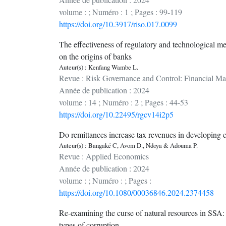
volume : ; Numéro : 1 ; Pages : 99-119
https://doi.org/10.3917/riso.017.0099
The effectiveness of regulatory and technological m
on the origins of banks
Auteur(s) : Kenfang Wambe L.
Revue : Risk Governance and Control: Financial Mar
Année de publication : 2024
volume : 14 ; Numéro : 2 ; Pages : 44-53
https://doi.org/10.22495/rgcv14i2p5
Do remittances increase tax revenues in developing 
Auteur(s) : Bangaké C, Avom D., Ndoya & Adouma P.
Revue : Applied Economics
Année de publication : 2024
volume : ; Numéro : ; Pages :
https://doi.org/10.1080/00036846.2024.2374458
Re-examining the curse of natural resources in SSA
types of corruption