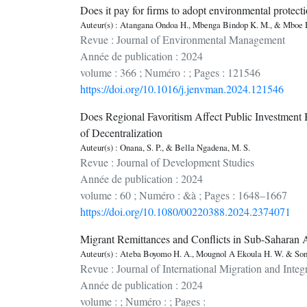
Does it pay for firms to adopt environmental protec
Auteur(s) : Atangana Ondoa H., Mbenga Bindop K. M., & Mboe 
Revue : Journal of Environmental Management
Année de publication : 2024
volume : 366 ; Numéro : ; Pages : 121546
https://doi.org/10.1016/j.jenvman.2024.121546
Does Regional Favoritism Affect Public Investment
of Decentralization
Auteur(s) : Onana, S. P., & Bella Ngadena, M. S.
Revue : Journal of Development Studies
Année de publication : 2024
volume : 60 ; Numéro : &à ; Pages : 1648–1667
https://doi.org/10.1080/00220388.2024.2374071
Migrant Remittances and Conflicts in Sub-Saharan A
Auteur(s) : Ateba Boyomo H. A., Mougnol A Ekoula H. W. & Song
Revue : Journal of International Migration and Integ
Année de publication : 2024
volume : ; Numéro : ; Pages :