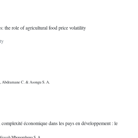
: the role of agricultural food price volatility
ty
., Abdramane C. & Asongu S. A.
 la complexité économique dans les pays en développement : le
 Vessah Mbouombouo S. A.