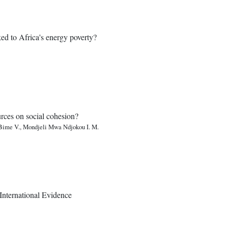
ked to Africa's energy poverty?
urces on social cohesion?
 Bime V., Mondjeli Mwa Ndjokou I. M.
International Evidence