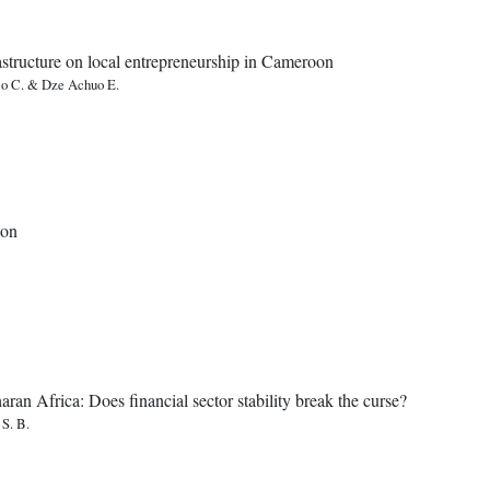
frastructure on local entrepreneurship in Cameroon
djo C. & Dze Achuo E.
ion
an Africa: Does financial sector stability break the curse?
 S. B.