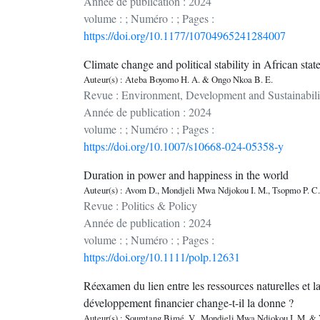
Année de publication : 2024
volume : ; Numéro : ; Pages :
https://doi.org/10.1177/10704965241284007
Climate change and political stability in African states
Auteur(s) : Ateba Boyomo H. A. & Ongo Nkoa B. E.
Revue : Environment, Development and Sustainabili
Année de publication : 2024
volume : ; Numéro : ; Pages :
https://doi.org/10.1007/s10668-024-05358-y
Duration in power and happiness in the world
Auteur(s) : Avom D., Mondjeli Mwa Ndjokou I. M., Tsopmo P. C
Revue : Politics & Policy
Année de publication : 2024
volume : ; Numéro : ; Pages :
https://doi.org/10.1111/polp.12631
Réexamen du lien entre les ressources naturelles et
développement financier change-t-il la donne ?
Auteur(s) : Soumtang Bimé, V., Mondjeli Mwa Ndjokou I. M. &