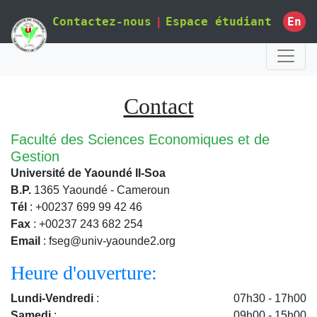
Contactez-nous
Espace étudiant
En
|
Contact
Faculté des Sciences Economiques et de
Gestion
Université de Yaoundé II-Soa
B.P.
1365 Yaoundé - Cameroun
Tél
: +00237 699 99 42 46
Fax
: +00237 243 682 254
Email
: fseg@univ-yaounde2.org
Heure d'ouverture:
Lundi-Vendredi
:
07h30 - 17h00
Samedi
:
09h00 - 15h00