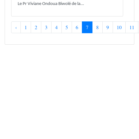
Le Pr Viviane Ondoua Biwolé de la...
‹
1
2
3
4
5
6
7
8
9
10
11