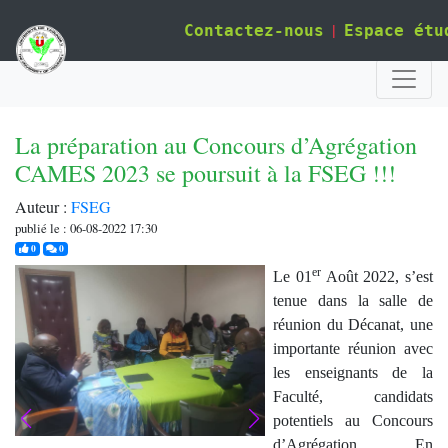
|
Contactez-nous
Espace étu
La préparation au Concours d’Agrégation
CAMES 2023 se poursuit à la FSEG !!!
Auteur :
FSEG
publié le : 06-08-2022 17:30
j'aime
commentaires
0
0
er
Le 01
Août 2022, s’est
tenue dans la salle de
réunion du Décanat, une
importante réunion avec
les enseignants de la
Faculté, candidats
potentiels au Concours
d’Agrégation. En