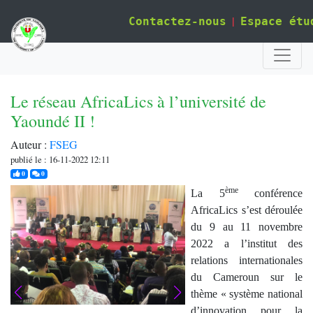
|
Contactez-nous
Espace étu
Le réseau AfricaLics à l’université de
Yaoundé II !
Auteur :
FSEG
publié le : 16-11-2022 12:11
j'aime
commentaires
0
0
ème
La 5
conférence
AfricaLics s’est déroulée
du 9 au 11 novembre
2022 a l’institut des
relations internationales
du Cameroun sur le
thème « système national
d’innovation pour la