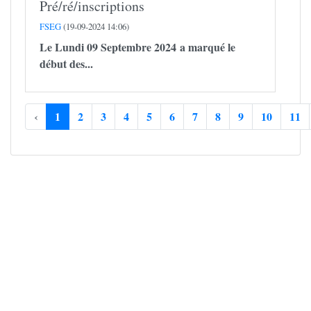
Pré/ré/inscriptions
FSEG
(19-09-2024 14:06)
Le Lundi 09 Septembre 2024 a marqué le
début des...
‹
1
2
3
4
5
6
7
8
9
10
11