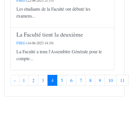
FSEG
(22-06-2023 21:15)
Les étudiants de la Faculté ont débuté les
examens...
La Faculté tient la deuxième
FSEG
(14-06-2023 14:19)
La Faculté a tenu l'Assemblée Générale pour le
compte...
‹
1
2
3
4
5
6
7
8
9
10
11