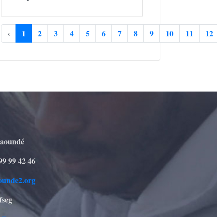
‹
1
2
3
4
5
6
7
8
9
10
11
12
Yaoundé
99 99 42 46
ounde2.org
fseg