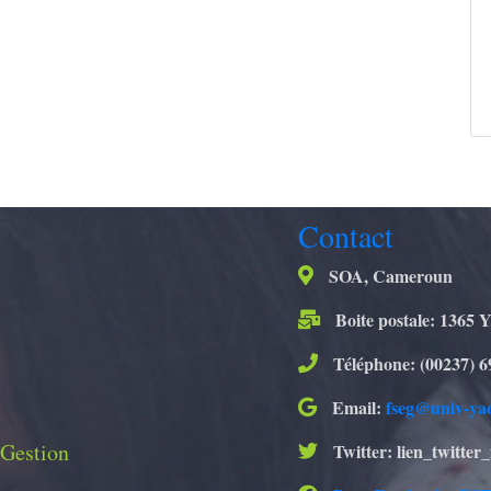
Contact
SOA, Cameroun
Boite postale: 1365 
Téléphone: (00237) 6
Email:
fseg@univ-ya
 Gestion
Twitter: lien_twitter_