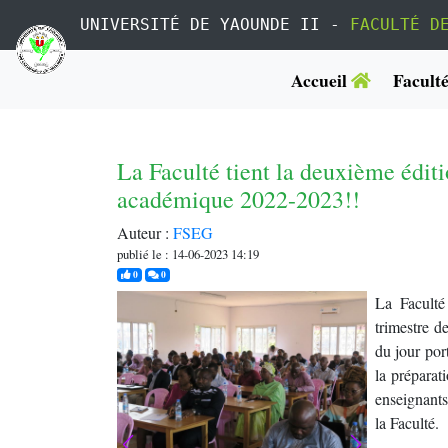
UNIVERSITÉ DE YAOUNDE II -
FACULTÉ D
Accueil
Facult
La Faculté tient la deuxième édit
académique 2022-2023!!
Auteur :
FSEG
publié le : 14-06-2023 14:19
j'aime
commentaires
0
0
La Faculté
trimestre 
du jour por
la préparat
enseignants
la Faculté.