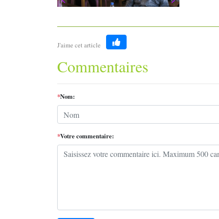
J'aime cet article
Like
Commentaires
*
Nom:
*
Votre commentaire: