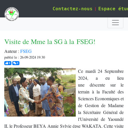
|
Contactez-nous
Espace étu
Visite de Mme la SG à la FSEG!
Auteur :
FSEG
publié le : 26-09-2024 19:30
j'aime
commentaires
0
0
Ce mardi 24 Septembre
2024, a eu lieu
une déscente sur le
terrain à la Faculté des
Sciences Economiques et
de Gestion de Madame
la Sécrétaire Général de
l'Université de Yaoundé
II, le Professeur BEYA Annie Sylvie épse WAKATA. Cette visite