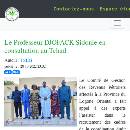
|
Contactez-nous
Espace étu
Le Professeur DJOFACK Sidonie en
consultation au Tchad
Auteur :
FSEG
publié le : 28-10-2022 23:32
j'aime
commentaires
0
0
Le Comité de Gestion
des Revenus Pétroliers
affectés à la Province du
Logone Oriental a fait
appel à des experts
l’assister dans le
recrutement des cadres
de la coordination dudit