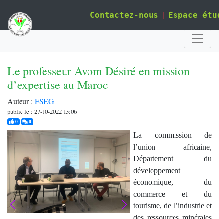
|
Contactez-nous
Espace étu
Le professeur Avom Désiré en mission
d’expertise au Maroc
Auteur :
FSEG
publié le : 27-10-2022 13:06
j'aime
commentaires
0
0
La commission de
l’union africaine,
Département du
développement
économique, du
commerce et du
tourisme, de l’industrie et
des ressources minérales