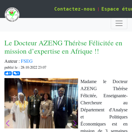
|
Contactez-nous
Espace étu
Le Docteur AZENG Thérèse Félicitée en
mission d’expertise en Afrique !!
Auteur :
FSEG
publié le : 28-10-2022 23:07
j'aime
commentaires
0
0
Madame le Docteur
AZENG Thérèse
Félicitée, Enseignante-
Chercheure au
Département d'Analyse
et Politiques
Économiques est en
mission de 3 semaines