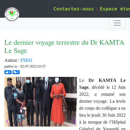
|
Contactez-nous
Espace étu
Le dernier voyage terrestre du Dr KAMTA
Le Sage
Auteur :
FSEG
publié le : 02-07-2022 03:57
j'aime
commentaires
0
0
Le
Dr KAMTA Le
Sage
, décédé le 12 Juin
2022, a entamé son
dernier voyage. La levée
de corps du collègue a eu
lieu le jeudi 30 Juin 2022
à la morgue de l’Hôpital
Général de Yaoundé en