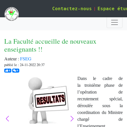
|
Contactez-nous
Espace étu
La Faculté accueille de nouveaux
enseignants !!
Auteur :
FSEG
publié le : 24-11-2022 20:37
j'aime
commentaires
0
0
Dans le cadre de
la troisième phase de
l’opération de
recrutement spécial,
déroulée sous la
coordination du Ministre
chargé de
l’Enseignement