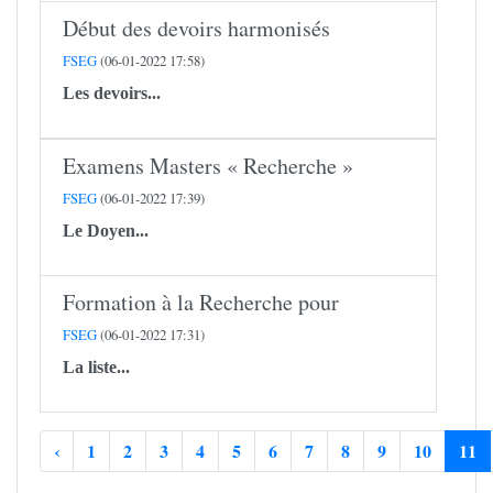
Début des devoirs harmonisés
FSEG
(06-01-2022 17:58)
Les devoirs...
Examens Masters « Recherche »
FSEG
(06-01-2022 17:39)
Le Doyen...
Formation à la Recherche pour
FSEG
(06-01-2022 17:31)
La liste...
‹
1
2
3
4
5
6
7
8
9
10
11