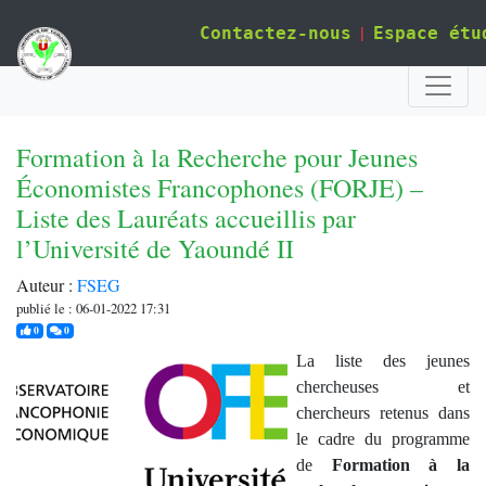
|
Contactez-nous
Espace étu
Formation à la Recherche pour Jeunes
Économistes Francophones (FORJE) –
Liste des Lauréats accueillis par
l’Université de Yaoundé II
Auteur :
FSEG
publié le : 06-01-2022 17:31
j'aime
commentaires
0
0
La liste des jeunes
chercheuses et
chercheurs retenus dans
le cadre du programme
de
Formation à la