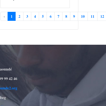
‹
1
2
3
4
5
6
7
8
9
10
11
12
Yaoundé
99 99 42 46
ounde2.org
fseg