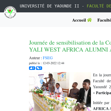
UNIVERSITÉ DE YAOUNDE II -
FACULTÉ D
Accueil
Facult
Journée de sensibilisation de la 
YALI WEST AFRICA ALUMNI
Auteur :
FSEG
publié le : 12-03-2022 12:44
j'aime
commentaires
0
0
En la jour
Faculté de
Yaoundé 2,
«
Participa
Initiée par
AFRICA 