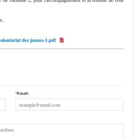
é de Yaoundé 2, pour l'accompagnement et la réussite de cette
s.
lontariat des jeunes-1.pdf
*
Email: