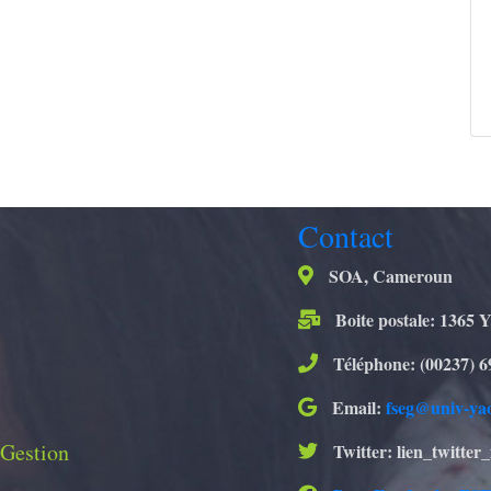
Contact
SOA, Cameroun
Boite postale: 1365 
Téléphone: (00237) 6
Email:
fseg@univ-ya
 Gestion
Twitter: lien_twitter_