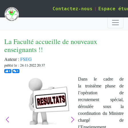
|
Contactez-nous
Espace étu
La Faculté accueille de nouveaux
enseignants !!
Auteur :
FSEG
publié le : 24-11-2022 20:37
j'aime
commentaires
0
0
Dans le cadre de
la troisième phase de
l’opération de
recrutement spécial,
déroulée sous la
coordination du Ministre
chargé de
l’Enseignement