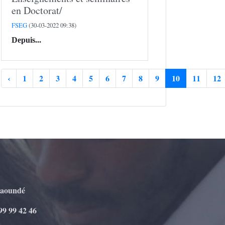
en Doctorat/
FSEG
(30-03-2022 09:38)
Depuis...
‹
1
2
3
4
5
6
7
8
9
10
11
12
Yaoundé
99 99 42 46