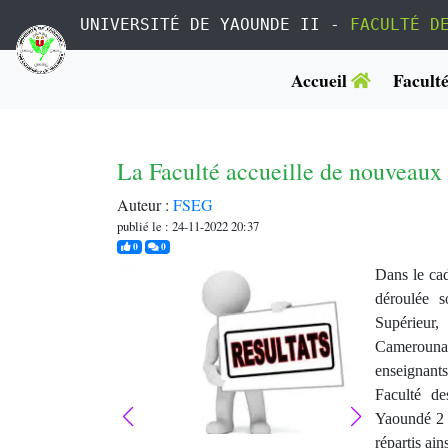
UNIVERSITÉ DE YAOUNDE II -
FACULTÉ D
Accueil
Facult
La Faculté accueille de nouveaux 
Auteur :
FSEG
publié le : 24-11-2022 20:37
j'aime
commentaires
0
0
Dans le cad
déroulée s
Supérieur,
d
Camerouna
enseignants 
Faculté de
Yaoundé 2 
répartis ains