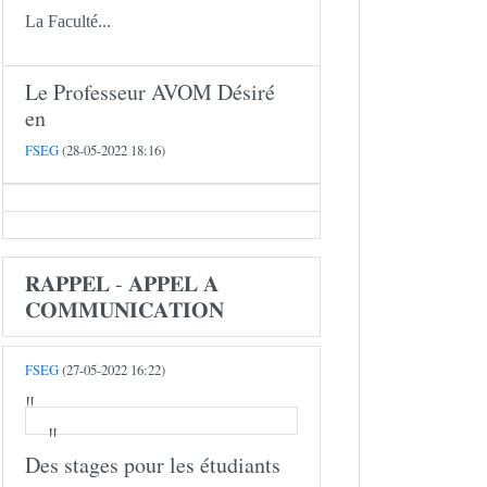
La Faculté...
Le Professeur AVOM Désiré
en
FSEG
(28-05-2022 18:16)
𝐑𝐀𝐏𝐏𝐄𝐋 - 𝐀𝐏𝐏𝐄𝐋 𝐀
𝐂𝐎𝐌𝐌𝐔𝐍𝐈𝐂𝐀𝐓𝐈𝐎𝐍
FSEG
(27-05-2022 16:22)
Des stages pour les étudiants