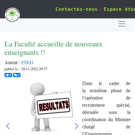
|
Contactez-nous
Espace étu
La Faculté accueille de nouveaux
enseignants !!
Auteur :
FSEG
publié le : 24-11-2022 20:37
j'aime
commentaires
0
0
Dans le cadre de
la troisième phase de
l’opération de
recrutement spécial,
déroulée sous la
coordination du Ministre
chargé de
l’Enseignement