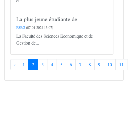
et...
La plus jeune étudiante de
FSEG
(07-01-2024 13:07)
La Faculté des Sciences Economique et de
Gestion de...
‹
1
2
3
4
5
6
7
8
9
10
11