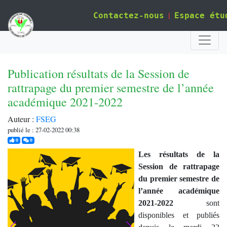
|
Contactez-nous
Espace étu
Publication résultats de la Session de
rattrapage du premier semestre de l’année
académique 2021-2022
Auteur :
FSEG
publié le : 27-02-2022 00:38
j'aime
commentaires
0
0
Les résultats de la
Session de rattrapage
du premier semestre de
l’année académique
2021-2022
sont
disponibles et publiés