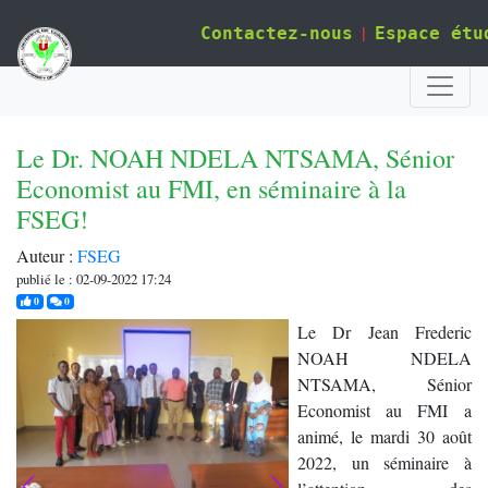
|
Contactez-nous
Espace étu
Le Dr. NOAH NDELA NTSAMA, Sénior
Economist au FMI, en séminaire à la
FSEG!
Auteur :
FSEG
publié le : 02-09-2022 17:24
j'aime
commentaires
0
0
Le Dr Jean Frederic
NOAH NDELA
NTSAMA, Sénior
Economist au FMI a
animé, le mardi 30 août
2022, un séminaire à