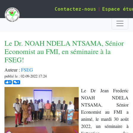
|
Contactez-nous
Espace étu
Le Dr. NOAH NDELA NTSAMA, Sénior
Economist au FMI, en séminaire à la
FSEG!
Auteur :
FSEG
publié le : 02-09-2022 17:24
j'aime
commentaires
0
0
Le Dr Jean Frederic
NOAH NDELA
NTSAMA, Sénior
Economist au FMI a
animé, le mardi 30 août
2022, un séminaire à