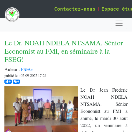
|
Contactez-nous
Espace étu
Le Dr. NOAH NDELA NTSAMA, Sénior
Economist au FMI, en séminaire à la
FSEG!
Auteur :
FSEG
publié le : 02-09-2022 17:24
j'aime
commentaires
0
0
Le Dr Jean Frederic
NOAH NDELA
NTSAMA, Sénior
Economist au FMI a
animé, le mardi 30 août
2022, un séminaire à