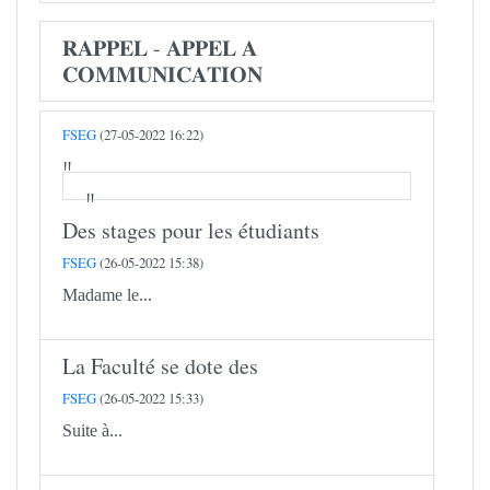
𝐑𝐀𝐏𝐏𝐄𝐋 - 𝐀𝐏𝐏𝐄𝐋 𝐀
𝐂𝐎𝐌𝐌𝐔𝐍𝐈𝐂𝐀𝐓𝐈𝐎𝐍
FSEG
(27-05-2022 16:22)
Des stages pour les étudiants
FSEG
(26-05-2022 15:38)
Madame le...
La Faculté se dote des
FSEG
(26-05-2022 15:33)
Suite à...