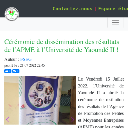
|
Contactez-nous
Espace étu
Cérémonie de dissémination des résultats
de l’APME à l’Université de Yaoundé II !
Auteur :
FSEG
publié le : 21-07-2022 22:45
j'aime
commentaires
0
0
Le Vendredi 15 Juillet
2022, l’Université de
Yaoundé II a abrité la
cérémonie de restitution
des résultats de l’Agence
de Promotion des Petites
et Moyennes Entreprises
(APME) pour les années