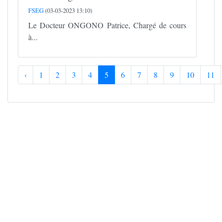
FSEG
(03-03-2023 13:10)
Le Docteur ONGONO Patrice, Chargé de cours
à...
‹
1
2
3
4
5
6
7
8
9
10
11