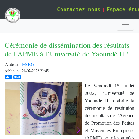
|
Contactez-nous
Espace étu
Cérémonie de dissémination des résultats
de l’APME à l’Université de Yaoundé II !
Auteur :
FSEG
publié le : 21-07-2022 22:45
j'aime
commentaires
0
0
Le Vendredi 15 Juillet
2022, l’Université de
Yaoundé II a abrité la
cérémonie de restitution
des résultats de l’Agence
de Promotion des Petites
et Moyennes Entreprises
(APME) pour les années