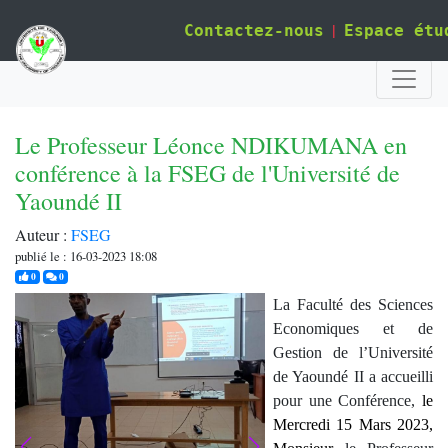
|
Contactez-nous
Espace étu
Le Professeur Léonce NDIKUMANA en
conférence à la FSEG de l'Université de
Yaoundé II
Auteur :
FSEG
publié le : 16-03-2023 18:08
j'aime
commentaires
0
0
La Faculté des Sciences
Economiques et de
Gestion de l’Université
de Yaoundé II a accueilli
pour une Conférence,
le
Mercredi 15 Mars 2023,