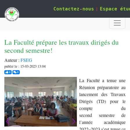
|
Contactez-nous
Espace étu
La Faculté prépare les travaux dirigés du
second semestre!
Auteur :
FSEG
publié le : 15-03-2023 13:04
j'aime
commentaires
0
0
La Faculté a tenue une
Réunion préparatoire au
lancement des Travaux
Dirigés (TD) pour le
compte du
second semestre de
l’année académique
2022–2023 s’est tenue ce