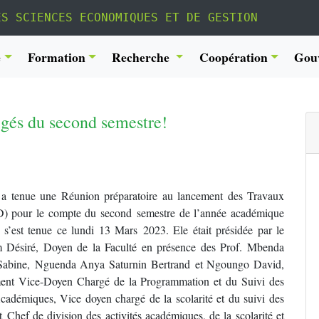
ES SCIENCES ECONOMIQUES ET DE GESTION
é
Formation
Recherche
Coopération
Gou
rigés du second semestre!
 a tenue une Réunion préparatoire au lancement des Travaux
D) pour le compte du second semestre de l’année académique
s’est tenue ce lundi 13 Mars 2023. Ele était présidée par le
 Désiré, Doyen de la Faculté en présence des Prof. Mbenda
abine, Nguenda Anya Saturnin Bertrand et Ngoungo David,
ment Vice-Doyen Chargé de la Programmation et du Suivi des
cadémiques, Vice doyen chargé de la scolarité et du suivi des
et Chef de division des activités académiques, de la scolarité et