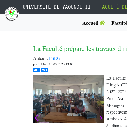
UNIVERSITÉ DE YAOUNDE II -
FACULTÉ D
Accueil
Facult
La Faculté prépare les travaux di
Auteur :
FSEG
publié le : 15-03-2023 13:04
j'aime
commentaires
0
0
La Faculté
Dirigés (T
2022–2023 
Prof. Avom
Moungou S
respective
Activités A
étudiants, 