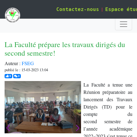
|
Contactez-nous
Espace étu
La Faculté prépare les travaux dirigés du
second semestre!
Auteur :
FSEG
publié le : 15-03-2023 13:04
j'aime
commentaires
0
0
La Faculté a tenue une
Réunion préparatoire au
lancement des Travaux
Dirigés (TD) pour le
compte du
second semestre de
l’année académique
2022–2023 s’est tenue ce