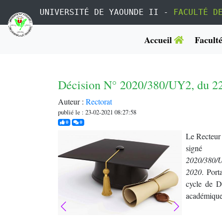
UNIVERSITÉ DE YAOUNDE II -
FACULTÉ D
Accueil
Facult
Décision N° 2020/380/UY2, du 22 
Auteur :
Rectorat
publié le : 23-02-2021 08:27:58
j'aime
commentaires
0
0
Le Recteur 
si
2020/380
2020
. Port
cycle de Do
académique