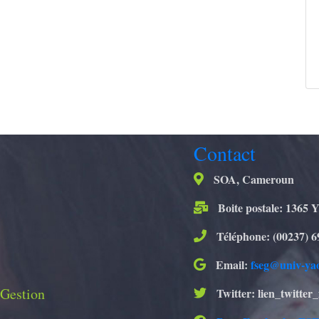
Contact
SOA, Cameroun
Boite postale: 1365 
Téléphone: (00237) 6
Email:
fseg@univ-ya
 Gestion
Twitter: lien_twitter_