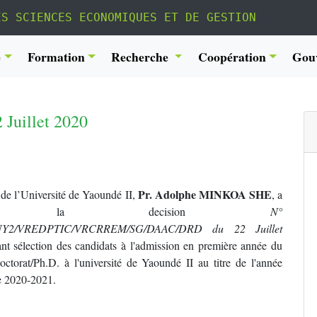
ES SCIENCES ECONOMIQUES ET DE GESTION
é
Formation
Recherche
Coopération
Gou
Juillet 2020
Pr. Adolphe MINKOA SHE
de l’Université de Yaoundé II,
, a
gné la decision
N°
/UY2/VREDPTIC/VRCRREM/SG/DAAC/DRD du 22 Juillet
ant sélection des candidats à l'admission en première année du
ctorat/Ph.D. à l'université de Yaoundé II au titre de l'année
 2020-2021.