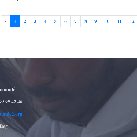
‹
1
2
3
4
5
6
7
8
9
10
11
12
Yaoundé
99 99 42 46
ounde2.org
fseg