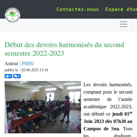
|
Contactez-nous
Espace étu
Début des devoirs harmonisés du second
semestre 2022-2023
Auteur :
FSEG
publié le : 02-06-2023 13:16
j'aime
commentaires
0
0
Les devoirs harmonisés,
comptant pour le second
semestre de l’année
académique 2022-2023,
er
ont débuté ce
jeudi 01
Juin 2023 dès 07h30 au
Campus de Soa
. Tous
les étudiants,