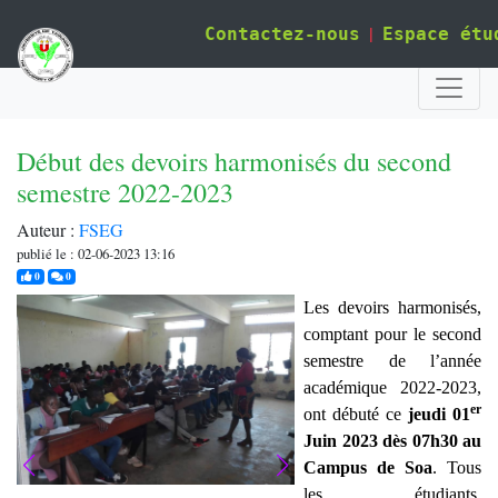
|
Contactez-nous
Espace étu
Début des devoirs harmonisés du second
semestre 2022-2023
Auteur :
FSEG
publié le : 02-06-2023 13:16
j'aime
commentaires
0
0
Les devoirs harmonisés,
comptant pour le second
semestre de l’année
académique 2022-2023,
er
ont débuté ce
jeudi 01
Juin 2023 dès 07h30 au
Campus de Soa
. Tous
les étudiants,