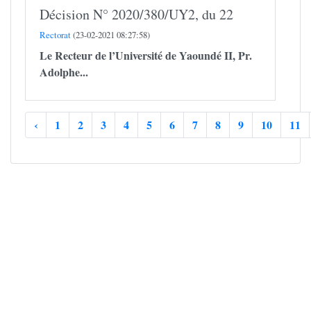
Décision N° 2020/380/UY2, du 22
Rectorat
(23-02-2021 08:27:58)
Le Recteur de l’Université de Yaoundé II,
Pr.
Adolphe...
‹
1
2
3
4
5
6
7
8
9
10
11