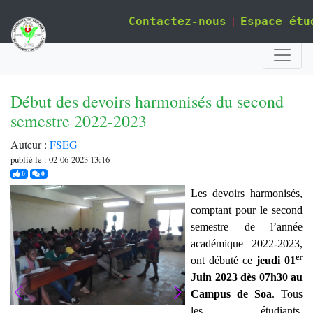
|
Contactez-nous
Espace étu
Début des devoirs harmonisés du second
semestre 2022-2023
Auteur :
FSEG
publié le : 02-06-2023 13:16
j'aime
commentaires
0
0
Les devoirs harmonisés,
comptant pour le second
semestre de l’année
académique 2022-2023,
er
ont débuté ce
jeudi 01
Juin 2023 dès 07h30 au
Campus de Soa
. Tous
les étudiants,