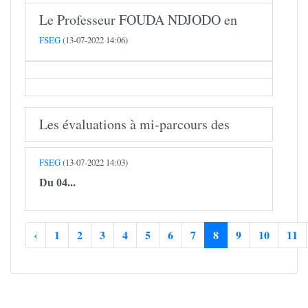
Le Professeur FOUDA NDJODO en
FSEG
(13-07-2022 14:06)
Les évaluations à mi-parcours des
FSEG
(13-07-2022 14:03)
Du 04...
‹
1
2
3
4
5
6
7
8
9
10
11