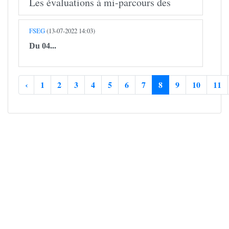
Les évaluations à mi-parcours des
FSEG
(13-07-2022 14:03)
Du 04...
‹
1
2
3
4
5
6
7
8
9
10
11