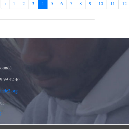
‹
1
2
3
4
5
6
7
8
9
10
11
12
aoundé
9 99 42 46
unde2.org
seg
G