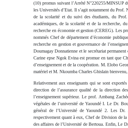
(10) promus suivant l’Arrété N°220255/MINSUP du
les Universités d’Etat. Il s’agit notamment du Pro
de la scolarité et du suivi des étudiants, du Pr
académiques, de la scolarité et de la recherche,
recherche en économie et gestion (CEREG). Les pr
nommés Chef de département d’économie publique e
recherche en gestion et gouvernance de l’enseigne
Doumagay Donnatienne et le secrétariat permanent 
Carine epse Ngok Evina est promue en tant que Che
d’enseignement et de la coopération. M. Elobo Geor
matériel et M. Nkoumba Charles Ghislain bienvenu, le
Relativement aux enseignants qui se sont exportés 
direction de l’assurance qualité de la direction des
l’enseignement supérieur. Le prof. Ambang Zaché
végétales de l’université de Yaoundé I. Le Dr. Bou
général de l’Université de Yaoundé 2. Les Dr.
respectivement quant à eux, Chef de Division de la 
des affaires de l’Université de Bertoua. Enfin, Le 