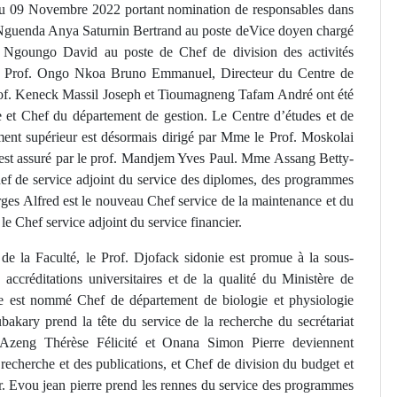
 09 Novembre 2022 portant nomination de responsables dans
f. Nguenda Anya Saturnin Bertrand au poste deVice doyen chargé
of. Ngoungo David au poste de Chef de division des activités
 du Prof. Ongo Nkoa Bruno Emmanuel, Directeur du Centre de
of. Keneck Massil Joseph et Tioumagneng Tafam André ont été
t Chef du département de gestion. Le Centre d’études et de
ment supérieur est désormais dirigé par Mme le Prof. Moskolai
est assuré par le prof. Mandjem Yves Paul. Mme Assang Betty-
f de service adjoint du service des diplomes, des programmes
ges Alfred est le nouveau Chef service de la maintenance et du
 Chef service adjoint du service financier.
de la Faculté, le Prof. Djofack sidonie est promue à la sous-
 accréditations universitaires et de la qualité du Ministère de
e est nommé Chef de département de biologie et physiologie
bakary prend la tête du service de la recherche du secrétariat
 Azeng Thérèse Félicité et Onana Simon Pierre deviennent
recherche et des publications, et Chef de division du budget et
Dr. Evou jean pierre prend les rennes du service des programmes