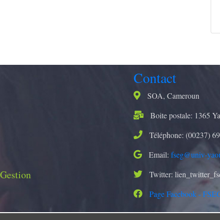
Contact
SOA, Cameroun
Boite postale: 1365 Y
Téléphone: (00237) 69
Email:
fseg@univ-yao
 Gestion
Twitter: lien_twitter_f
Page Facebook - FSE