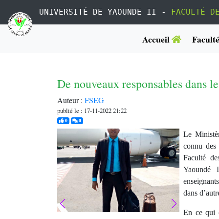
UNIVERSITÉ DE YAOUNDE II -
FACULTÉ D
Accueil
Facult
De nouveaux responsables dans les
Auteur :
FSEG
publié le : 17-11-2022 21:22
j'aime
commentaires
0
0
Le Ministè
connu des 
Faculté de
Yaoundé I
enseignants
dans d’autr
En ce qui 