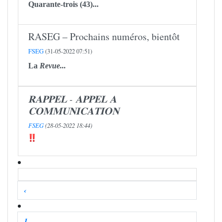
Quarante-trois (43)...
RASEG – Prochains numéros, bientôt
FSEG
(31-05-2022 07:51)
La
Revue...
𝐑𝐀𝐏𝐏𝐄𝐋 - 𝐀𝐏𝐏𝐄𝐋 𝐀
𝐂𝐎𝐌𝐌𝐔𝐍𝐈𝐂𝐀𝐓𝐈𝐎𝐍
FSEG
(28-05-2022 18:44)
‹
1