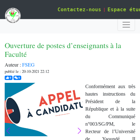
|
Contactez-nous
Espace étu
Ouverture de postes d’enseignants à la
Faculté
Auteur :
FSEG
publié le : 20-10-2021 22:12
j'aime
commentaires
0
0
Conformément aux très
hautes instructions du
Président de la
République et à la suite
du Communiqué
n°003/SG/PM, le
Recteur de l’Université
de Yaoundé II