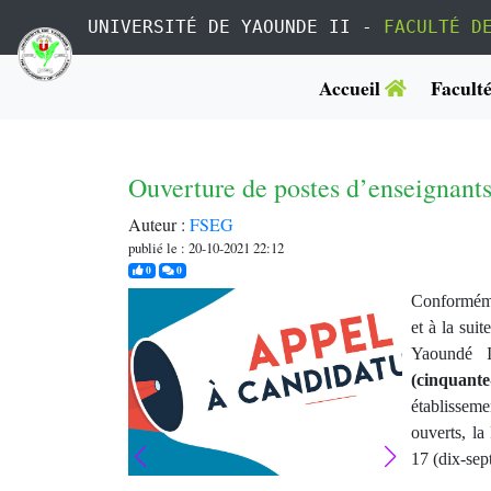
UNIVERSITÉ DE YAOUNDE II -
FACULTÉ D
Accueil
Facult
Ouverture de postes d’enseignants
Auteur :
FSEG
publié le : 20-10-2021 22:12
j'aime
commentaires
0
0
Conforméme
et à la su
Yaoundé 
(cinquante
établissem
ouverts, l
17 (dix-sept