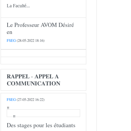
La Faculté...
Le Professeur AVOM Désiré
en
FSEG
(28-05-2022 18:16)
𝐑𝐀𝐏𝐏𝐄𝐋 - 𝐀𝐏𝐏𝐄𝐋 𝐀
𝐂𝐎𝐌𝐌𝐔𝐍𝐈𝐂𝐀𝐓𝐈𝐎𝐍
FSEG
(27-05-2022 16:22)
Des stages pour les étudiants