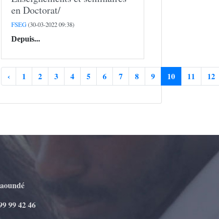
en Doctorat/
FSEG
(30-03-2022 09:38)
Depuis...
‹
1
2
3
4
5
6
7
8
9
10
11
12
Yaoundé
99 99 42 46