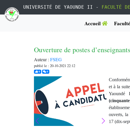
UNIVERSITÉ DE YAOUNDE II -
FACULTÉ D
Accueil
Facult
Ouverture de postes d’enseignants
Auteur :
FSEG
publié le : 20-10-2021 22:12
j'aime
commentaires
0
0
Conforméme
et à la su
Yaoundé 
(cinquante
établissem
ouverts, l
17 (dix-sept