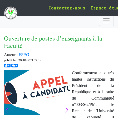
|
Contactez-nous
Espace étu
Ouverture de postes d’enseignants à la
Faculté
Auteur :
FSEG
publié le : 20-10-2021 22:12
j'aime
commentaires
0
0
Conformément aux très
hautes instructions du
Président de la
République et à la suite
du Communiqué
n°003/SG/PM, le
Recteur de l’Université
de Yaoundé II