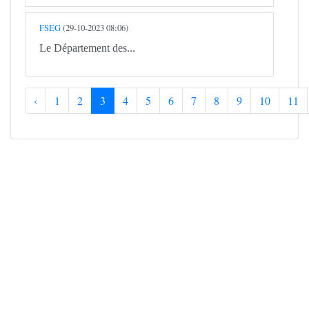
FSEG
(29-10-2023 08:06)
Le Département des...
‹
1
2
3
4
5
6
7
8
9
10
11