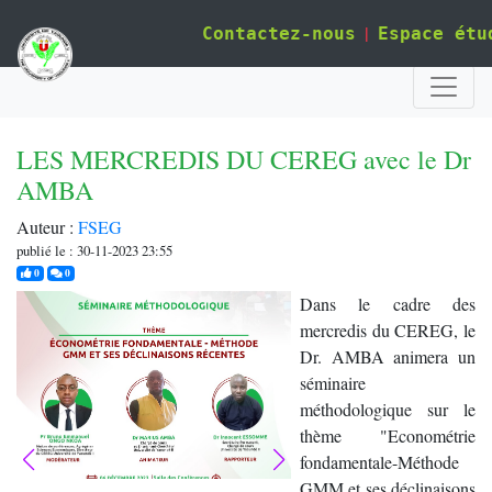
|
Contactez-nous
Espace étu
LES MERCREDIS DU CEREG avec le Dr
AMBA
Auteur :
FSEG
publié le : 30-11-2023 23:55
j'aime
commentaires
0
0
Dans le cadre des
mercredis du CEREG, le
Dr. AMBA animera un
séminaire
méthodologique sur le
thème "Econométrie
fondamentale-Méthode
GMM et ses déclinaisons