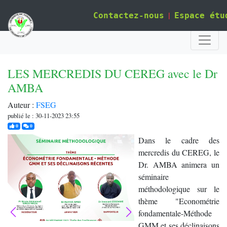
|
Contactez-nous
Espace étu
LES MERCREDIS DU CEREG avec le Dr
AMBA
Auteur :
FSEG
publié le : 30-11-2023 23:55
j'aime
commentaires
0
0
Dans le cadre des
mercredis du CEREG, le
Dr. AMBA animera un
séminaire
méthodologique sur le
thème "Econométrie
fondamentale-Méthode
GMM et ses déclinaisons