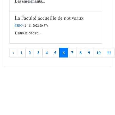
Les enseignants...
La Faculté accueille de nouveaux
FSEG
(24-11-2022 20:37)
Dans le cadre...
‹
1
2
3
4
5
6
7
8
9
10
11