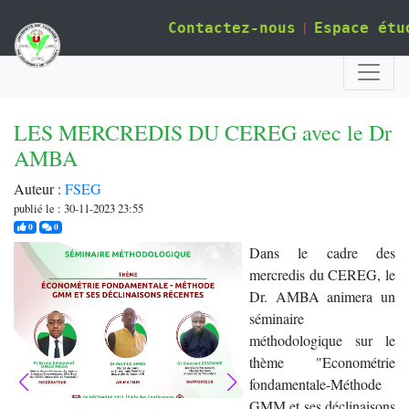
|
Contactez-nous
Espace étu
LES MERCREDIS DU CEREG avec le Dr
AMBA
Auteur :
FSEG
publié le : 30-11-2023 23:55
j'aime
commentaires
0
0
Dans le cadre des
mercredis du CEREG, le
Dr. AMBA animera un
séminaire
méthodologique sur le
thème "Econométrie
fondamentale-Méthode
GMM et ses déclinaisons