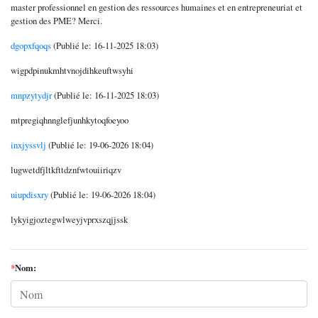
master professionnel en gestion des ressources humaines et en entrepreneuriat et
gestion des PME? Merci.
dgopxfqoqs
(Publié le: 16-11-2025 18:03)
wigpdpinukmhtvnojdihkeuftwsyhi
mnpzytydjr
(Publié le: 16-11-2025 18:03)
mtpregiqhnnglefjunhkytoqfoeyoo
inxjyssvlj
(Publié le: 19-06-2026 18:04)
lugwetdfjltkfttdznfwtouiiriqzv
uiupdisxry
(Publié le: 19-06-2026 18:04)
lykyigjoztegwlweyjvprxszqjjssk
*
Nom: