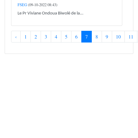
FSEG
(09-10-2022 08:43)
Le Pr Viviane Ondoua Biwolé de la...
‹
1
2
3
4
5
6
7
8
9
10
11