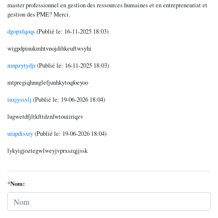
master professionnel en gestion des ressources humaines et en entrepreneuriat et
gestion des PME? Merci.
dgopxfqoqs
(Publié le: 16-11-2025 18:03)
wigpdpinukmhtvnojdihkeuftwsyhi
mnpzytydjr
(Publié le: 16-11-2025 18:03)
mtpregiqhnnglefjunhkytoqfoeyoo
inxjyssvlj
(Publié le: 19-06-2026 18:04)
lugwetdfjltkfttdznfwtouiiriqzv
uiupdisxry
(Publié le: 19-06-2026 18:04)
lykyigjoztegwlweyjvprxszqjjssk
*
Nom: