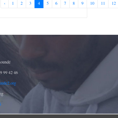
‹
1
2
3
4
5
6
7
8
9
10
11
12
aoundé
9 99 42 46
unde2.org
seg
G