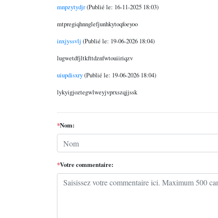
mnpzytydjr
(Publié le: 16-11-2025 18:03)
mtpregiqhnnglefjunhkytoqfoeyoo
inxjyssvlj
(Publié le: 19-06-2026 18:04)
lugwetdfjltkfttdznfwtouiiriqzv
uiupdisxry
(Publié le: 19-06-2026 18:04)
lykyigjoztegwlweyjvprxszqjjssk
*
Nom:
*
Votre commentaire: