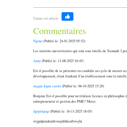
J'aime cet article
Like
Commentaires
Ngono
(Publié le: 24-01-2025 05:52)
Les instituts universitaires qui sont sous tutelle de Yaoundé 2 p
Anny
(Publié le: 11-08-2025 10:45)
Est-il possible de se présenter en candidat au cycle de maste
développement, étant étudiant d’un établissement sous la tutell
magne fogue carole
(Publié le: 06-10-2025 15:20)
Bonjour, Est-il possible pour un titulaire licence en philosophie
entrepreneuriat et gestion des PME? Merci.
dgopxfqoqs
(Publié le: 16-11-2025 18:03)
wigpdpinukmhtvnojdihkeuftwsyhi