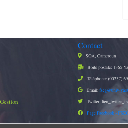
Contact
SOA, Cameroun
Boite postale: 1365 Y
Téléphone: (00237) 69
Email:
fseg@univ-yao
 Gestion
Twitter: lien_twitter_f
Page Facebook - FSE