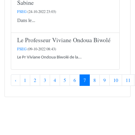
Sabine
FSEG
(24-10-2022 23:03)
Dans le...
Le Professeur Viviane Ondoua Biwolé
FSEG
(09-10-2022 08:43)
Le Pr Viviane Ondoua Biwolé de la...
‹
1
2
3
4
5
6
7
8
9
10
11