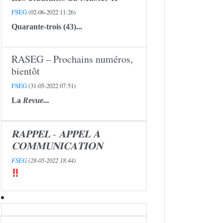
FSEG
(02-06-2022 11:26)
Quarante-trois (43)...
RASEG – Prochains numéros,
bientôt
FSEG
(31-05-2022 07:51)
La
Revue...
𝐑𝐀𝐏𝐏𝐄𝐋 - 𝐀𝐏𝐏𝐄𝐋 𝐀
𝐂𝐎𝐌𝐌𝐔𝐍𝐈𝐂𝐀𝐓𝐈𝐎𝐍
FSEG
(28-05-2022 18:44)