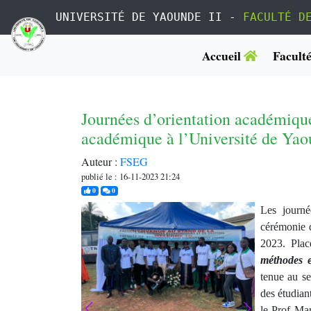
UNIVERSITÉ DE YAOUNDE II -
FACULTÉ D
Accueil
Facult
Journées d’orientation académique 
académique à l’Université de Yaou
Auteur :
FSEG
publié le : 16-11-2023 21:24
j'aime
commentaires
0
0
Les journé
cérémonie 
2023. Pla
méthodes 
tenue au s
des étudian
le Prof Ma