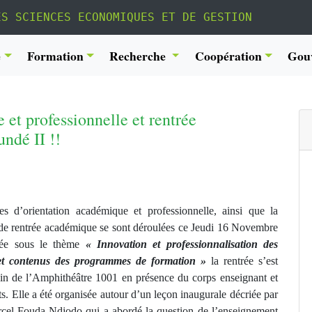
ES SCIENCES ECONOMIQUES ET DE GESTION
é
Formation
Recherche
Coopération
Gou
et professionnelle et rentrée
ndé II !!
es d’orientation académique et professionnelle, ainsi que la
de rentrée académique se sont déroulées ce Jeudi 16 Novembre
cée sous le thème
« Innovation et professionnalisation des
et contenus des programmes de formation »
la rentrée s’est
ein de l’Amphithéâtre 1001 en présence du corps enseignant et
ts. Elle a été organisée autour d’un leçon inaugurale décriée par
rcel Fouda Ndjodo qui a abordé la question de l’enseignement